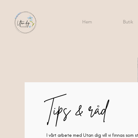
Hem
Butik
.
Tips & råd
I vårt arbete med Utan dig vill vi finnas som 