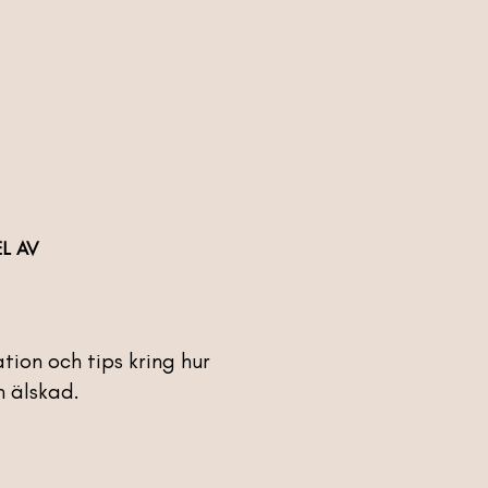
L AV
tion och tips kring hur
n älskad.